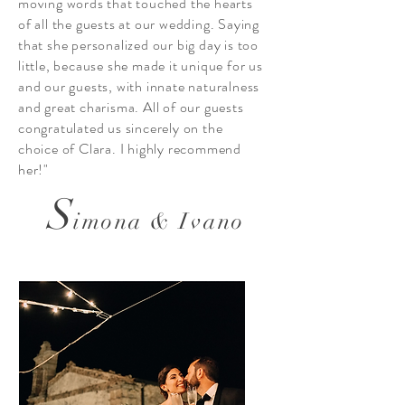
moving words that touched the hearts
of all the guests at our wedding. Saying
that she personalized our big day is too
little, because she made it unique for us
and our guests, with innate naturalness
and great charisma. All of our guests
congratulated us sincerely on the
choice of Clara. I highly recommend
her!"
S
imona & Ivano