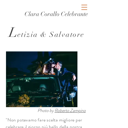
Clara Corallo Celebrante
L
etizia & Salvatore
Photo by
Roberto Zampino
"Non potevamo fare scelta migliore per
celebrare il giorno più bello della nostra