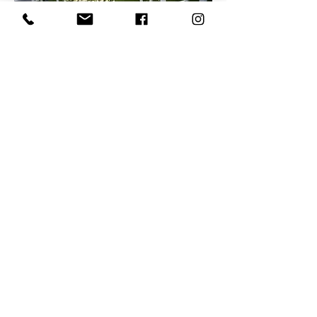
Come nasce la cerimonia di nozze dei
vostri sogni.
This is how the ceremony of your dreams
begins to take shape.
Dai un'occhiata
Take a look!
N
on solo matrimoni
Sono tanti i momenti importanti che
scandiscono la vita delle persone.