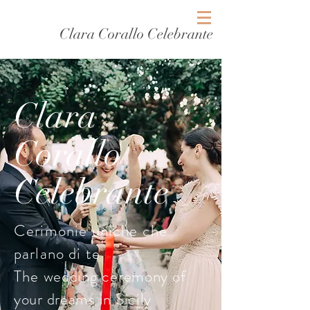
Clara Corallo Celebrante
Clara
Corallo
Celebrante
Cerimonie uniche che
parlano di te
The
wedding ceremony of
your dreams in Sicily