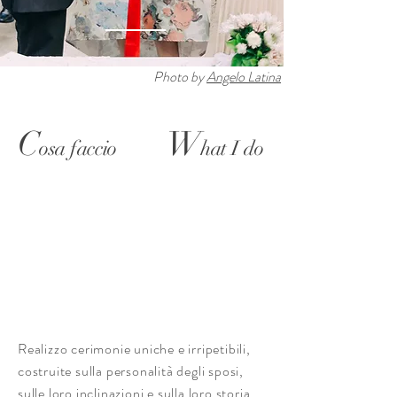
Photo by
Angelo Latina
C
W
osa faccio
hat I do
Realizzo cerimonie uniche e irripetibili,
costruite sulla personalità degli sposi,
sulle loro inclinazioni e sulla loro storia.